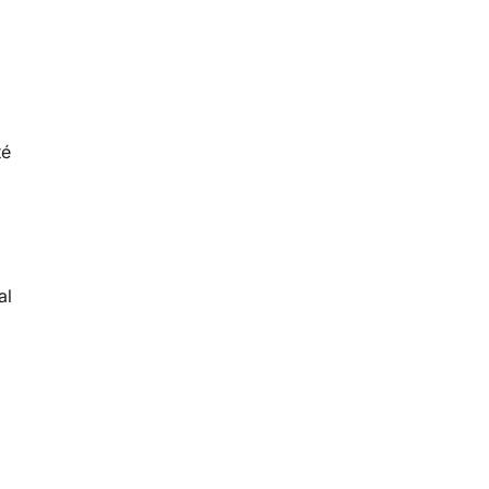
té
al