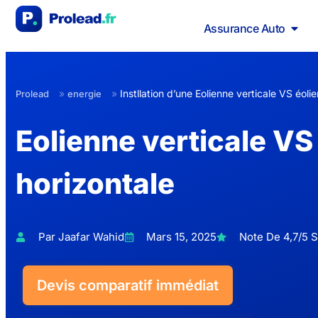
Assurance Auto
»
»
Instllation d’une Eolienne verticale VS éoli
Prolead
energie
Eolienne verticale VS
horizontale
Par Jaafar Wahid
Mars 15, 2025
Note De 4,7/5 S
Devis comparatif immédiat