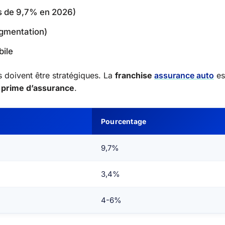
ès de 9,7% en 2026)
gmentation)
bile
s doivent être stratégiques. La
franchise
assurance auto
es
a
prime d’assurance
.
Pourcentage
9,7%
3,4%
4-6%