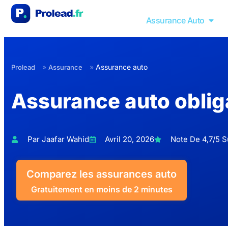
Assurance Auto
»
»
Assurance auto
Prolead
Assurance
Assurance auto oblig
Par Jaafar Wahid
Avril 20, 2026
Note De 4,7/5 Su
Comparez les assurances auto
Gratuitement en moins de 2 minutes