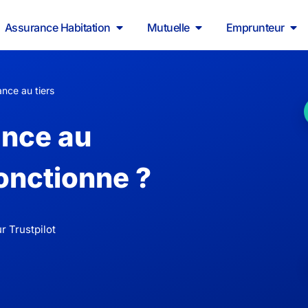
Assurance Habitation
Mutuelle
Emprunteur
ance au tiers
ance au
onctionne ?
r Trustpilot