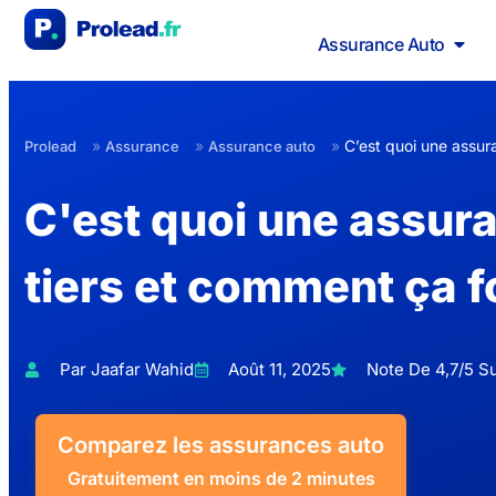
Assurance Auto
»
»
»
C’est quoi une assur
Prolead
Assurance
Assurance auto
C'est quoi une assur
tiers et comment ça f
Par Jaafar Wahid
Août 11, 2025
Note De 4,7/5 Su
Comparez les assurances auto
Gratuitement en moins de 2 minutes