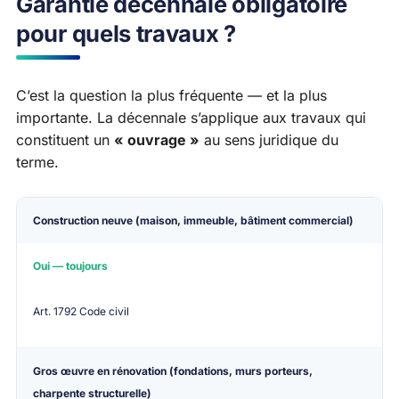
Garantie décennale obligatoire
pour quels travaux ?
C’est la question la plus fréquente — et la plus
importante. La décennale s’applique aux travaux qui
constituent un
« ouvrage »
au sens juridique du
terme.
Type de travaux
Décennale obligatoire ?
Référen
Construction neuve
(maison, immeuble, bâtiment commercial)
Oui — toujours
Art. 1792 Code civil
Gros œuvre en rénovation
(fondations, murs porteurs,
charpente structurelle)