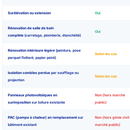
Surélévation ou extension
Oui
Rénovation de salle de bain
Oui
complète
(carrelage, plomberie, étanchéité)
Rénovation intérieure légère
(peinture, pose
Selon les cas
parquet flottant, papier peint)
Isolation combles perdus
par soufflage ou
Selon les cas
projection
Panneaux photovoltaïques en
Non (hors marché
surimposition
sur toiture existante
public)
PAC (pompe à chaleur) en remplacement
sur
Non (hors génie civil 
bâtiment existant
marché public)