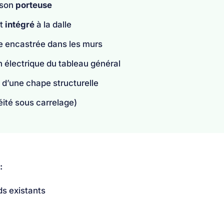
ison
porteuse
nt
intégré
à la dalle
e encastrée dans les murs
n électrique du tableau général
 d’une chape structurelle
éité sous carrelage)
:
ds existants