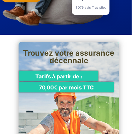
4,5/5
1 079 avis Trustpilot
Trouvez votre assurance
décennale
Tarifs à partir de :
70,00€
par mois TTC