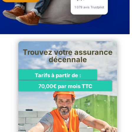
4,5/5
1 079 avis Trustpilot
Trouvez votre assurance
décennale
Tarifs à partir de :
70,00€
par mois TTC