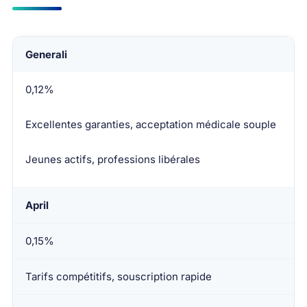
Assureur
Generali
Taux moyen
0,12%
Points forts
Excellentes garanties, acceptation médicale souple
Idéal pour
Jeunes actifs, professions libérales
April
0,15%
Tarifs compétitifs, souscription rapide