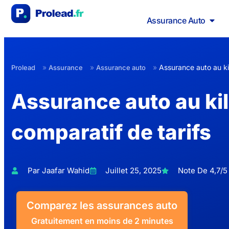
Assurance Auto
»
»
»
Assurance auto au k
Prolead
Assurance
Assurance auto
Assurance auto au ki
comparatif de tarifs
Par Jaafar Wahid
Juillet 25, 2025
Note De 4,7/5 
Comparez les assurances auto
Gratuitement en moins de 2 minutes