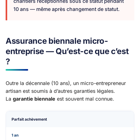
chantiers réceptionnés sous ce statut pendant
10 ans — même après changement de statut.
Assurance biennale micro-
entreprise — Qu’est-ce que c’est
?
Outre la décennale (10 ans), un micro-entrepreneur
artisan est soumis à d’autres garanties légales.
La
garantie biennale
est souvent mal connue.
Garantie
Durée
Ce qu’elle couvre
Nécessite 
Parfait achèvement
1 an