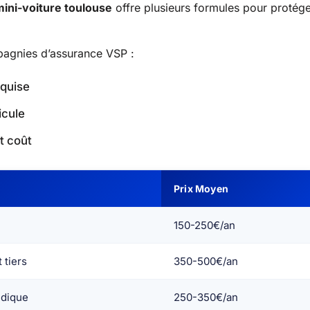
ini-voiture toulouse
offre plusieurs formules pour protég
mpagnies d’assurance VSP :
equise
icule
t coût
Prix Moyen
150-250€/an
 tiers
350-500€/an
idique
250-350€/an