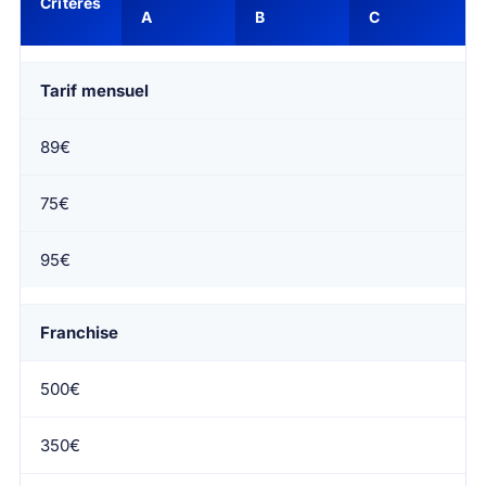
Critères
A
B
C
Tarif mensuel
89€
75€
95€
Franchise
500€
350€