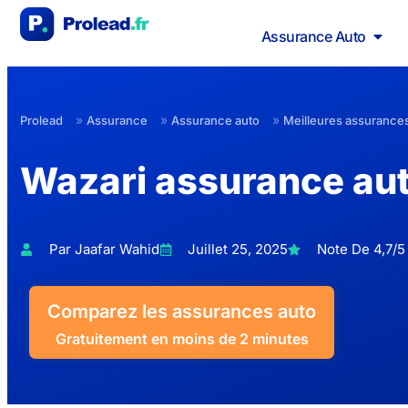
Assurance Auto
»
»
»
Prolead
Assurance
Assurance auto
Meilleures assurance
Wazari assurance au
Par Jaafar Wahid
Juillet 25, 2025
Note De 4,7/5 
Comparez les assurances auto
Gratuitement en moins de 2 minutes