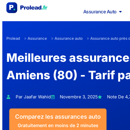
Assurance Auto
»
»
»
Prolead
Assurance
Assurance auto
Assurance auto près 
Meilleures assurance
Amiens (80) - Tarif p
Par Jaafar Wahid
Novembre 3, 2025
Note De 4,7
Comparez les assurances auto
Gratuitement en moins de 2 minutes