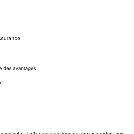
assurance
e des avantages :
he
s
ces auto. Il offre des solutions qui correspondent aux