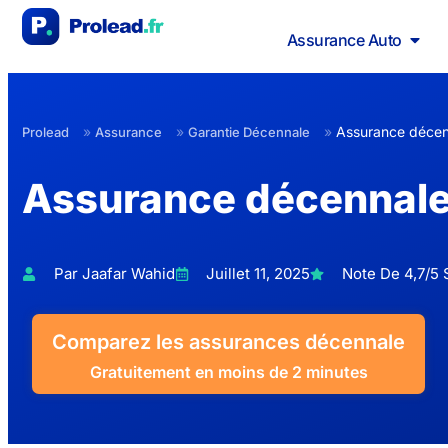
Assurance Auto
»
»
»
Assurance décenn
Prolead
Assurance
Garantie Décennale
Assurance décennale 
Par Jaafar Wahid
Juillet 11, 2025
Note De 4,7/5 S
Comparez les assurances décennale
Gratuitement en moins de 2 minutes