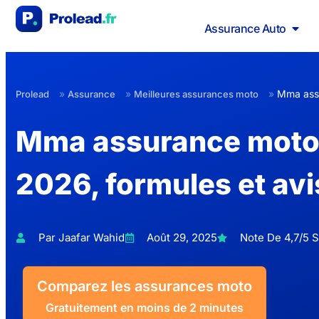
Assurance Auto
»
»
»
Mma ass
Prolead
Assurance
Meilleures assurances moto
Mma assurance moto :
2026, formules et avi
Par Jaafar Wahid
Août 29, 2025
Note De 4,7/5 S
Comparez les assurances moto
Gratuitement en moins de 2 minutes