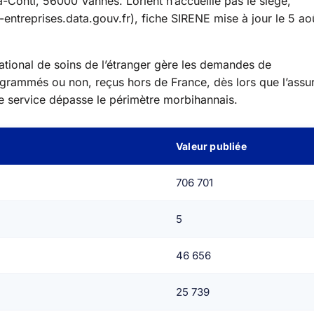
a-Conti, 56000 Vannes. Lorient n’accueille pas le siège,
-entreprises.data.gouv.fr), fiche SIRENE mise à jour le 5 ao
national de soins de l’étranger gère les demandes de
grammés ou non, reçus hors de France, dès lors que l’assu
Ce service dépasse le périmètre morbihannais.
Valeur publiée
706 701
5
46 656
25 739