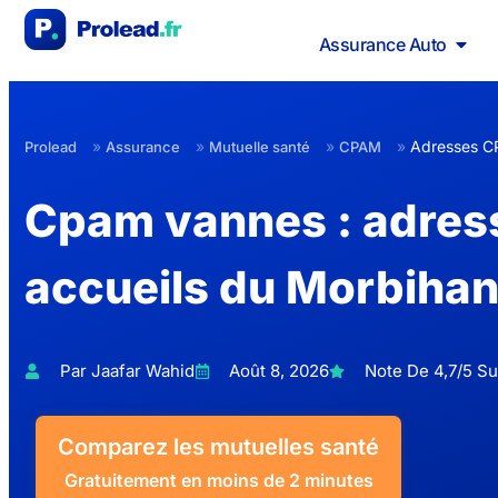
Assurance Auto
»
»
»
»
Adresses C
Prolead
Assurance
Mutuelle santé
CPAM
Cpam vannes : adress
accueils du Morbihan 
Par Jaafar Wahid
Août 8, 2026
Note De 4,7/5 Sur
Comparez les mutuelles santé
Gratuitement en moins de 2 minutes