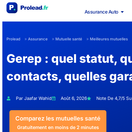
Assurance Auto
»
»
»
Prolead
Assurance
Mutuelle santé
Meilleures mutuelles
Gerep : quel statut, q
contacts, quelles gar
Par Jaafar Wahid
Août 6, 2026
Note De 4,7/5 Sur
Comparez les mutuelles santé
Gratuitement en moins de 2 minutes