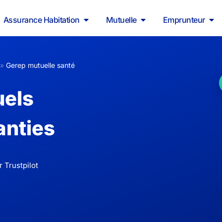
Assurance Habitation
Mutuelle
Emprunteur
»
Gerep mutuelle santé
uels
anties
 Trustpilot