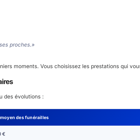
à ses proches.»
rniers moments. Vous choisissez les prestations qui vo
aires
u des évolutions :
 moyen des funérailles
0 €