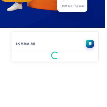
4,5/5
1 079 avis Trustpilot
SOMMAIRE