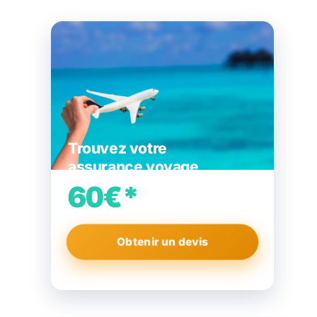
Trouvez votre
assurance voyage
60€*
d’économie
sur votre contrat
Obtenir un devis
Gratuit · 2 min · sans engagement