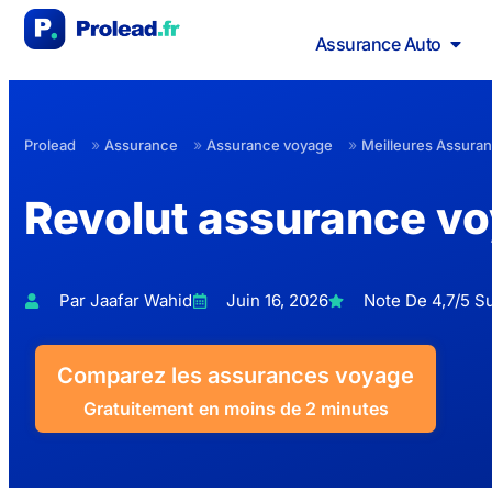
Assurance Auto
»
»
»
Prolead
Assurance
Assurance voyage
Meilleures Assura
Revolut assurance v
Par Jaafar Wahid
Juin 16, 2026
Note De 4,7/5 Su
Comparez les assurances voyage
Gratuitement en moins de 2 minutes