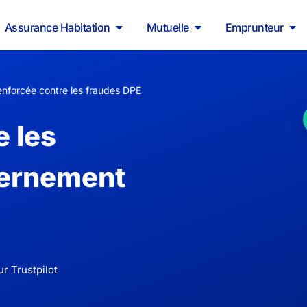
Assurance Habitation
Mutuelle
Emprunteur
enforcée contre les fraudes DPE
e les
vernement
r Trustpilot