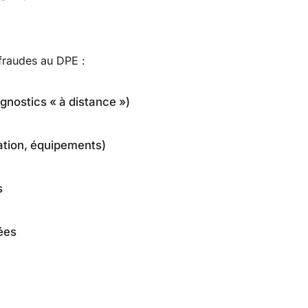
 fraudes au DPE :
agnostics « à distance »)
ation, équipements)
s
ées