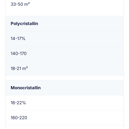
Surface nécessaire pour 3kWc
33-50 m²
Polycristallin
14-17%
140-170
18-21 m²
Monocristallin
16-22%
160-220