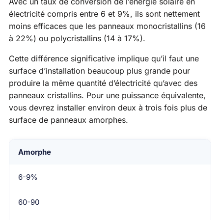
Avec un taux de conversion de l’énergie solaire en
électricité compris entre 6 et 9%, ils sont nettement
moins efficaces que les panneaux monocristallins (16
à 22%) ou polycristallins (14 à 17%).
Cette différence significative implique qu’il faut une
surface d’installation beaucoup plus grande pour
produire la même quantité d’électricité qu’avec des
panneaux cristallins. Pour une puissance équivalente,
vous devrez installer environ deux à trois fois plus de
surface de panneaux amorphes.
Technologie
Amorphe
Rendement
6-9%
Puissance (Wc/m²)
60-90