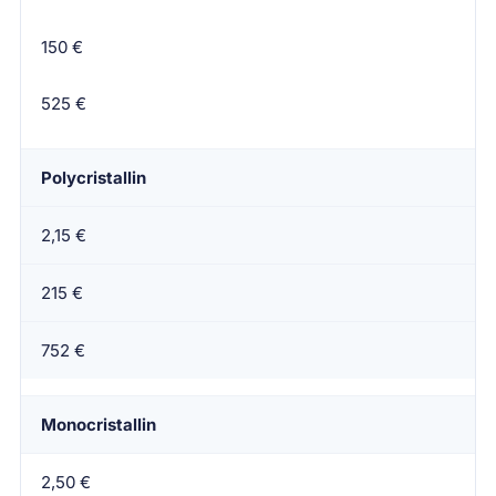
Prix moyen pour 100 Wc
150 €
Prix moyen pour 350 Wc
525 €
Polycristallin
2,15 €
215 €
752 €
Monocristallin
2,50 €