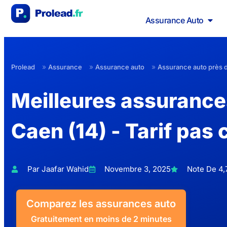
Assurance Auto
»
»
»
Prolead
Assurance
Assurance auto
Assurance auto près 
Meilleures assurance
Caen (14) - Tarif pas 
Par Jaafar Wahid
Novembre 3, 2025
Note De 4,7
Comparez les assurances auto
Gratuitement en moins de 2 minutes