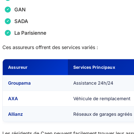
GAN
SADA
La Parisienne
Ces assureurs offrent des services variés :
Assureur
Services Principaux
Groupama
Assistance 24h/24
AXA
Véhicule de remplacement
Allianz
Réseaux de garages agréés
Les résidents de Caen peuvent facilement trouver leur ass