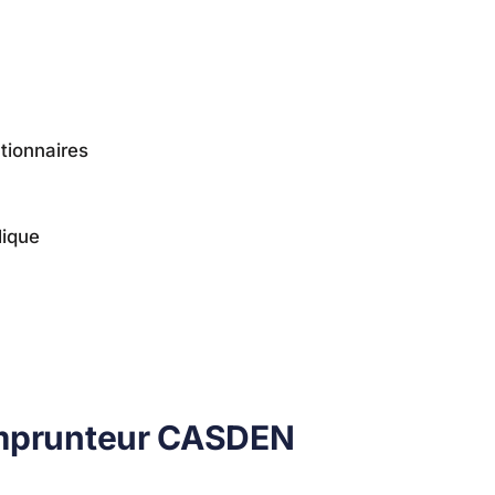
ctionnaires
lique
emprunteur CASDEN