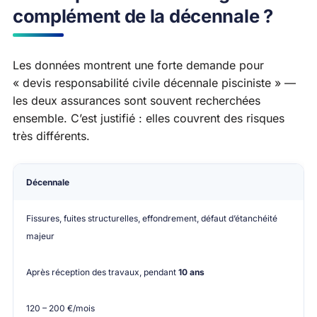
complément de la décennale ?
Les données montrent une forte demande pour
« devis responsabilité civile décennale pisciniste » —
les deux assurances sont souvent recherchées
ensemble. C’est justifié : elles couvrent des risques
très différents.
Assurance
Ce qu’elle couvre
Quand ?
Tarif 
Décennale
Fissures, fuites structurelles, effondrement, défaut d’étanchéité
majeur
Après réception des travaux, pendant
10 ans
120 – 200 €/mois