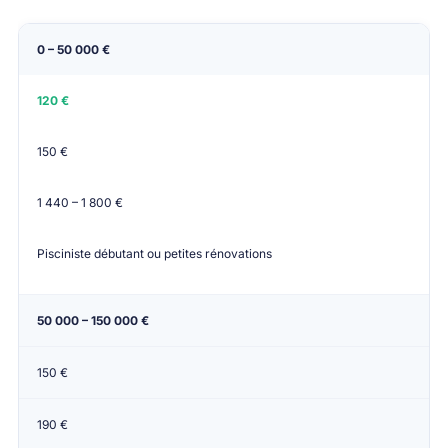
CA annuel
Tarif min/mois
Tarif max/mois
Tar
0 – 50 000 €
120 €
150 €
1 440 – 1 800 €
Pisciniste débutant ou petites rénovations
50 000 – 150 000 €
150 €
190 €