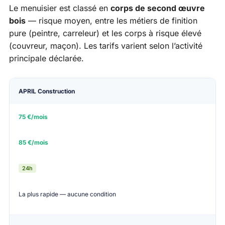
Le menuisier est classé en
corps de second œuvre
bois
— risque moyen, entre les métiers de finition
pure (peintre, carreleur) et les corps à risque élevé
(couvreur, maçon). Les tarifs varient selon l’activité
principale déclarée.
Tarif min/mois
Tarif min/mois
APRIL Construction
Assureur
Atte
Menuiserie int.
Charpente
75 €/mois
85 €/mois
24h
La plus rapide — aucune condition