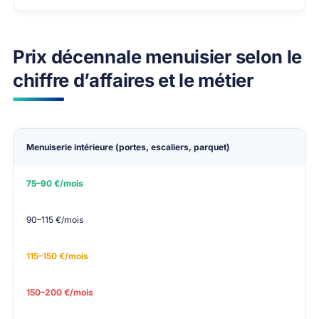
Prix décennale menuisier selon le
chiffre d’affaires et le métier
Activité principale
CA < 50K€
CA 50–100K€
Menuiserie intérieure (portes, escaliers, parquet)
75–90 €/mois
90–115 €/mois
115–150 €/mois
150–200 €/mois