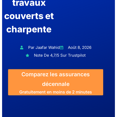
travaux
couverts et
charpente
Par Jaafar Wahid
Août 8, 2026
Note De 4,7/5 Sur Trustpilot
Comparez les assurances
décennale
Gratuitement en moins de 2 minutes