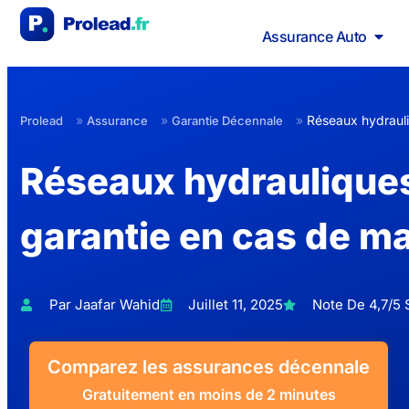
Assurance Auto
»
»
»
Réseaux hydraul
Prolead
Assurance
Garantie Décennale
Réseaux hydrauliques
garantie en cas de ma
Par Jaafar Wahid
Juillet 11, 2025
Note De 4,7/5 S
Comparez les assurances décennale
Gratuitement en moins de 2 minutes