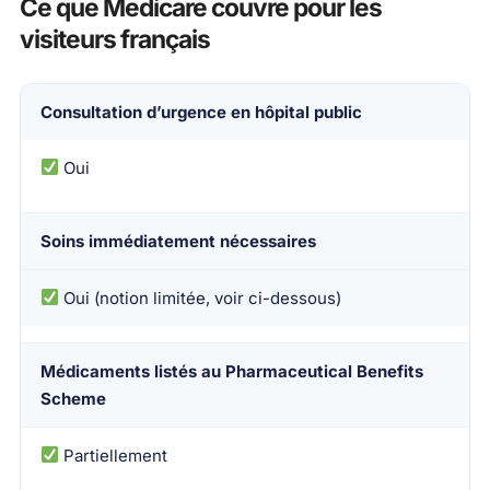
Ce que Medicare couvre pour les
visiteurs français
Consultation d’urgence en hôpital public
Type de soin
Couvert par Medicare pour les Français 
Oui
Soins immédiatement nécessaires
Oui (notion limitée, voir ci-dessous)
Médicaments listés au Pharmaceutical Benefits
Scheme
Partiellement