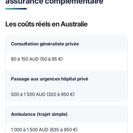
assurance complémentaire
Les coûts réels en Australie
Consultation généraliste privée
Poste de dépense
Coût moyen sans assurance
80 à 150 AUD (50 à 95 €)
Passage aux urgences hôpital privé
500 à 1 500 AUD (320 à 950 €)
Ambulance (trajet simple)
1 000 à 1 500 AUD (635 à 950 €)