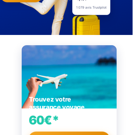
4,5/5
1 079 avis Trustpilot
Trouvez votre
assurance voyage
60€*
d’économie
sur votre contrat