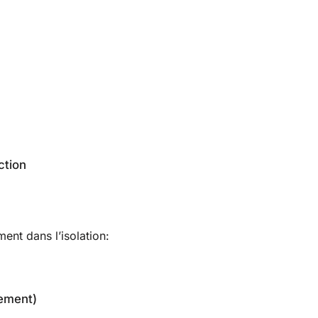
ction
ement dans l’isolation:
nement)