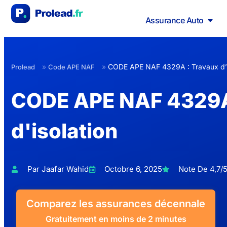
Assurance Auto
»
»
CODE APE NAF 4329A : Travaux d’i
Prolead
Code APE NAF
CODE APE NAF 4329A
d'isolation
Par Jaafar Wahid
Octobre 6, 2025
Note De 4,7/5
Comparez les assurances décennale
Gratuitement en moins de 2 minutes