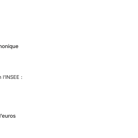
phonique
n l’INSEE :
d’euros