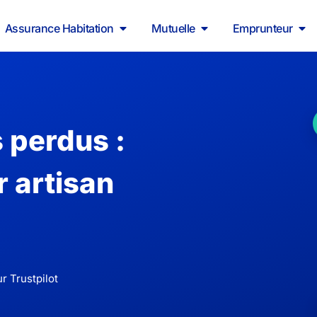
Assurance Habitation
Mutuelle
Emprunteur
 perdus :
r artisan
r Trustpilot