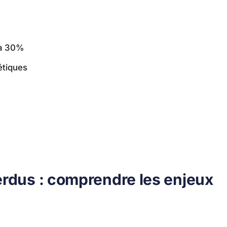
’à 30%
étiques
erdus : comprendre les enjeux