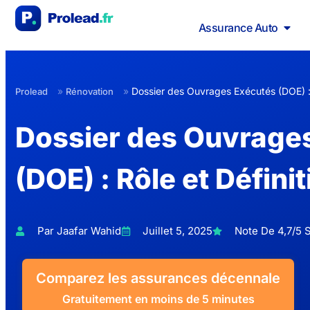
Assurance Auto
»
»
Dossier des Ouvrages Exécutés (DOE) : 
Prolead
Rénovation
Dossier des Ouvrage
(DOE) : Rôle et Définit
Par Jaafar Wahid
Juillet 5, 2025
Note De 4,7/5 S
Comparez les assurances décennale
Gratuitement en moins de 5 minutes