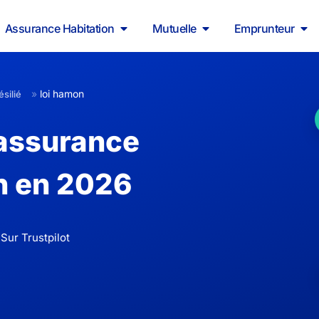
Assurance Habitation
Mutuelle
Emprunteur
»
loi hamon
silié
 assurance
on en 2026
Sur Trustpilot