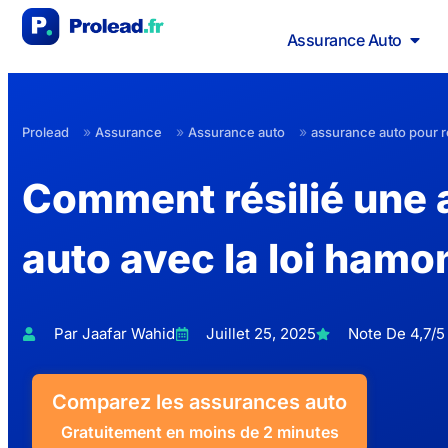
Assurance Auto
»
»
»
Prolead
Assurance
Assurance auto
assurance auto pour ré
Comment résilié une
auto avec la loi ham
Par Jaafar Wahid
Juillet 25, 2025
Note De 4,7/5 
Comparez les assurances auto
Gratuitement en moins de 2 minutes