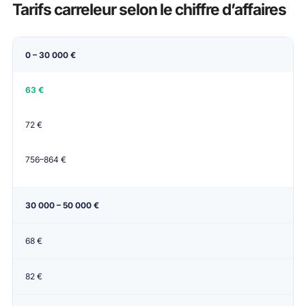
Tarifs carreleur selon le chiffre d’affaires
CA annuel
Tarif min/mois
Tarif max/mois
Tar
0 – 30 000 €
63 €
72 €
756–864 €
30 000 – 50 000 €
68 €
82 €