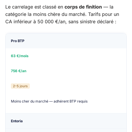
Le carrelage est classé en
corps de finition
— la
catégorie la moins chère du marché. Tarifs pour un
CA inférieur à 50 000 €/an, sans sinistre déclaré :
Assureur
Tarif min/mois
Tarif annuel
Attesta
Pro BTP
63 €/mois
756 €/an
2–5 jours
Moins cher du marché — adhérent BTP requis
Entoria