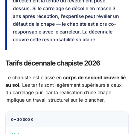
directement la tenue du revêtement posé
dessus. Si le carrelage se décolle en masse 3
ans après réception, l’expertise peut révéler un
défaut de la chape — le chapiste est alors co-
responsable avec le carreleur. La décennale
couvre cette responsabilité solidaire.
Tarifs décennale chapiste 2026
Le chapiste est classé en
corps de second œuvre lié
au sol
. Les tarifs sont légèrement supérieurs à ceux
du carrelage pur, car la réalisation d’une chape
implique un travail structurel sur le plancher.
CA annuel
Tarif min/mois
Tarif max/mois
Tar
0 – 30 000 €