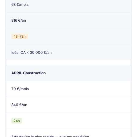
68 €/mois
816 €/an
48–72h
Idéal CA < 30 000 €/an
APRIL Construction
70 €/mois
840 €/an
24h
Attestation la plus rapide — aucune condition