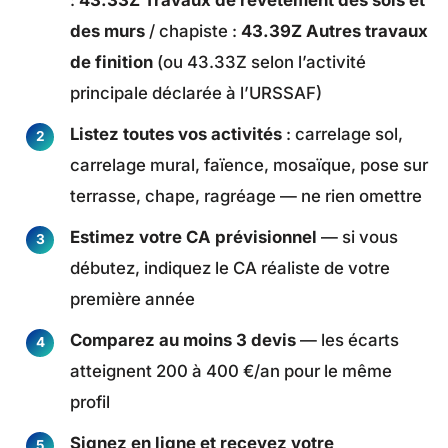
:
43.33Z Travaux de revêtement des sols et
des murs
/ chapiste :
43.39Z Autres travaux
de finition
(ou 43.33Z selon l’activité
principale déclarée à l’URSSAF)
Listez toutes vos activités
: carrelage sol,
carrelage mural, faïence, mosaïque, pose sur
terrasse, chape, ragréage — ne rien omettre
Estimez votre CA prévisionnel
— si vous
débutez, indiquez le CA réaliste de votre
première année
Comparez au moins 3 devis
— les écarts
atteignent 200 à 400 €/an pour le même
profil
Signez en ligne et recevez votre