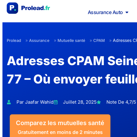
Assurance Auto
»
»
»
»
Adresses C
Prolead
Assurance
Mutuelle santé
CPAM
Adresses CPAM Sein
77 – Où envoyer feuill
Par Jaafar Wahid
Juillet 28, 2025
Note De 4,7/5 
Comparez les mutuelles santé
Gratuitement en moins de 2 minutes