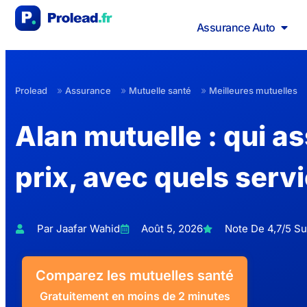
Assurance Auto
»
»
»
Prolead
Assurance
Mutuelle santé
Meilleures mutuelles
Alan mutuelle : qui as
prix, avec quels serv
Par Jaafar Wahid
Août 5, 2026
Note De 4,7/5 Sur
Comparez les mutuelles santé
Gratuitement en moins de 2 minutes