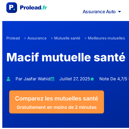
Assurance Auto
»
»
»
Prolead
Assurance
Mutuelle santé
Meilleures mutuelles
Macif mutuelle santé
Par Jaafar Wahid
Juillet 27, 2025
Note De 4,7/5 
Comparez les mutuelles santé
Gratuitement en moins de 2 minutes