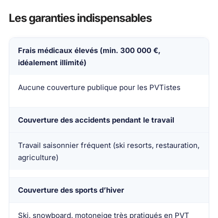
Les garanties indispensables
Frais médicaux élevés (min. 300 000 €,
Garantie
Pourquoi c’est essentiel pour un PVT Canad
idéalement illimité)
Aucune couverture publique pour les PVTistes
Couverture des accidents pendant le travail
Travail saisonnier fréquent (ski resorts, restauration,
agriculture)
Couverture des sports d’hiver
Ski, snowboard, motoneige très pratiqués en PVT