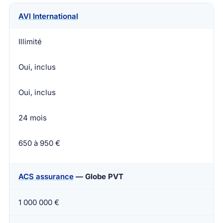
AVI International
Assureur
Plafond frais médicaux
Couvre le travai
Illimité
Oui, inclus
Oui, inclus
24 mois
650 à 950 €
ACS assurance
— Globe PVT
1 000 000 €