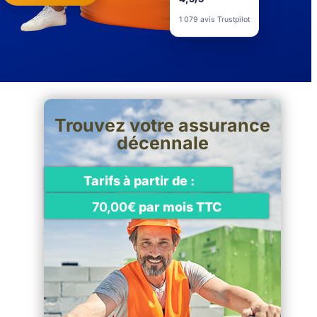
4,5/5
1 079 avis Trustpilot
Trouvez votre assurance
décennale
Tarifs à partir de :
70,00€
par mois TTC