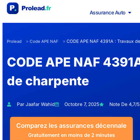
Assurance Auto
»
»
CODE APE NAF 4391A : Travaux de
Prolead
Code APE NAF
CODE APE NAF 4391A
de charpente
Par Jaafar Wahid
Octobre 7, 2025
Note De 4,7/5
Comparez les assurances décennale
Gratuitement en moins de 2 minutes