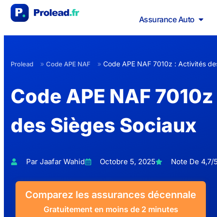
Assurance Auto
»
»
Code APE NAF 7010z : Activités de
Prolead
Code APE NAF
Code APE NAF 7010z :
des Sièges Sociaux
Par Jaafar Wahid
Octobre 5, 2025
Note De 4,7/5
Comparez les assurances décennale
Gratuitement en moins de 2 minutes