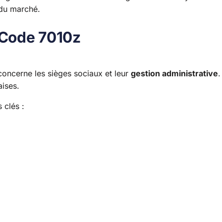
 du marché.
e Code 7010z
concerne les sièges sociaux et leur
gestion administrative
.
aises.
 clés :