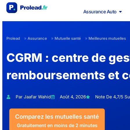
Assurance Auto
»
»
»
Prolead
Assurance
Mutuelle santé
Meilleures mutuelles
CGRM : centre de ges
remboursements et c
Par Jaafar Wahid
Août 4, 2026
Note De 4,7/5 Sur
Comparez les mutuelles santé
Gratuitement en moins de 2 minutes