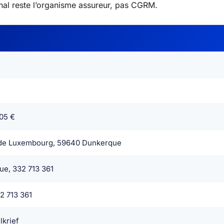
final reste l’organisme assureur, pas CGRM.
05 €
 de Luxembourg, 59640 Dunkerque
e, 332 713 361
2 713 361
lkrief