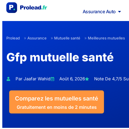
Assurance Auto
»
»
»
Prolead
Assurance
Mutuelle santé
Meilleures mutuelles
Gfp mutuelle santé
Par Jaafar Wahid
Août 6, 2026
Note De 4,7/5 Sur
Comparez les mutuelles santé
Gratuitement en moins de 2 minutes