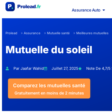
Assurance Auto
»
»
»
Prolead
Assurance
Mutuelle santé
Meilleures mutuelles
Mutuelle du soleil
Par Jaafar Wahid
Juillet 27, 2025
Note De 4,7/5 
Comparez les mutuelles santé
Gratuitement en moins de 2 minutes