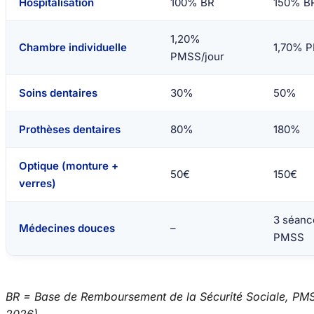
Hospitalisation
100% BR
150% B
1,20%
Chambre individuelle
1,70% P
PMSS/jour
Soins dentaires
30%
50%
Prothèses dentaires
80%
180%
Optique (monture +
50€
150€
verres)
3 séanc
Médecines douces
–
PMSS
BR = Base de Remboursement de la Sécurité Sociale, PMS