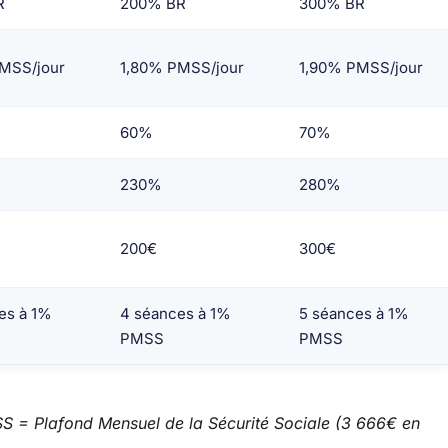
R
200% BR
300% BR
MSS/jour
1,80% PMSS/jour
1,90% PMSS/jour
60%
70%
230%
280%
200€
300€
es à 1%
4 séances à 1%
5 séances à 1%
PMSS
PMSS
S = Plafond Mensuel de la Sécurité Sociale (3 666€ en