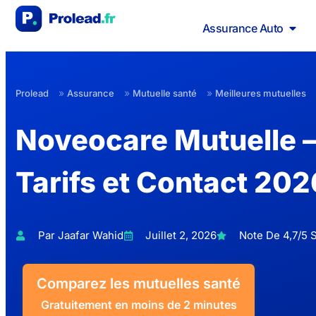
Assurance Auto
»
»
»
Prolead
Assurance
Mutuelle santé
Meilleures mutuelles
Noveocare Mutuelle 
Tarifs et Contact 202
Par Jaafar Wahid
Juillet 2, 2026
Note De 4,7/5 S
Comparez les mutuelles santé
Gratuitement en moins de 2 minutes