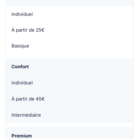
Profil
Individuel
Tarif mensuel 2026
À partir de 25€
Niveau de couverture
Basique
Confort
Individuel
À partir de 45€
Intermédiaire
Premium