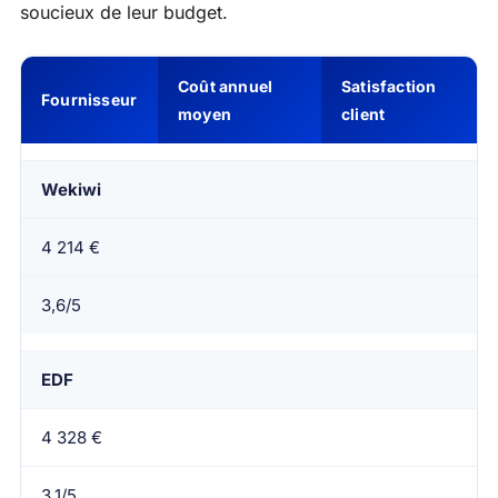
soucieux de leur budget.
Coût annuel
Satisfaction
Fournisseur
moyen
client
Wekiwi
4 214 €
3,6/5
EDF
4 328 €
3,1/5