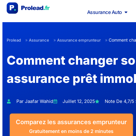
Assurance Auto
»
»
»
Comment chan
Prolead
Assurance
Assurance emprunteur
Comment changer so
assurance prêt immob
Par Jaafar Wahid
Juillet 12, 2025
Note De 4,7/5 
Comparez les assurances emprunteur
Gratuitement en moins de 2 minutes