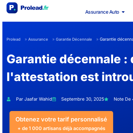
Assurance Auto
»
»
»
Garantie décennale
Prolead
Assurance
Garantie Décennale
Garantie décennale : q
l'attestation est intr
Par Jaafar Wahid
Septembre 30, 2025
Note De 4
Obtenez votre tarif personnalisé
+ de 1 000 artisans déjà accompagnés