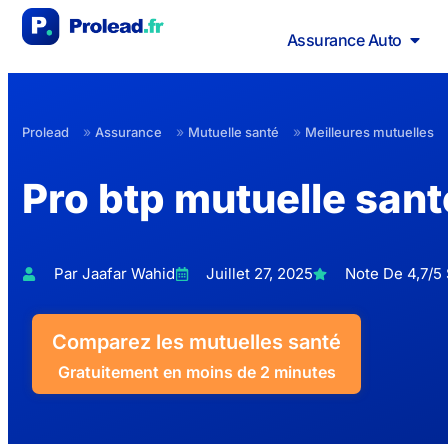
Assurance Auto
»
»
»
Prolead
Assurance
Mutuelle santé
Meilleures mutuelles
Pro btp mutuelle sant
Par Jaafar Wahid
Juillet 27, 2025
Note De 4,7/5 
Comparez les mutuelles santé
Gratuitement en moins de 2 minutes