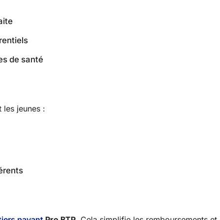
aite
rentiels
s de santé
 les jeunes :
érents
tiers payant
Pro BTP
. Cela simplifie les remboursements et